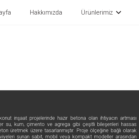
ayfa
Hakkımızda
Ürünlerimiz
ve konut inşaat projelerinde hazır betona olan ihtiyacın artması
er su, kum, çimento ve agrega gibi çeşitli bileşenleri hassas
 beton üretmek üzere tasarlanmıştır. Proje ölçeğine bağlı olarak
seviyeleri sunan sabit, mobil veya kompakt modeller arasından