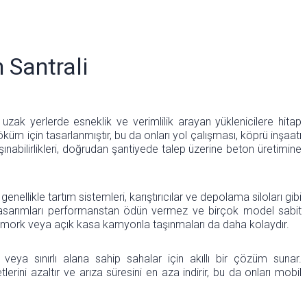
n Santrali
ya uzak yerlerde esneklik ve verimlilik arayan yüklenicilere hitap
küm için tasarlanmıştır, bu da onları yol çalışması, köprü inşaatı
aşınabilirlikleri, doğrudan şantiyede talep üzerine beton üretimine
enellikle tartım sistemleri, karıştırıcılar ve depolama siloları gibi
kt tasarımları performanstan ödün vermez ve birçok model sabit
 römork veya açık kasa kamyonla taşınmaları da daha kolaydır.
er veya sınırlı alana sahip sahalar için akıllı bir çözüm sunar.
yetlerini azaltır ve arıza süresini en aza indirir, bu da onları mobil