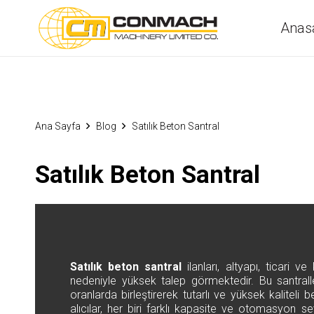
Anas
Ana Sayfa
Blog
Satılık Beton Santral
Satılık Beton Santral
Satılık beton santral
ilanları, altyapı, ticari 
nedeniyle yüksek talep görmektedir. Bu santrall
oranlarda birleştirerek tutarlı ve yüksek kaliteli
alıcılar, her biri farklı kapasite ve otomasyon 