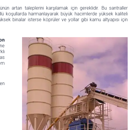
ün artan taleplerini karşılamak için gereklidir. Bu santraller
llü koşullarda harmanlayarak büyük hacimlerde yüksek kaliteli
üksek binalar isterse köprüler ve yollar gibi kamu altyapısı için
on
ine
klı
sas
hem
ken