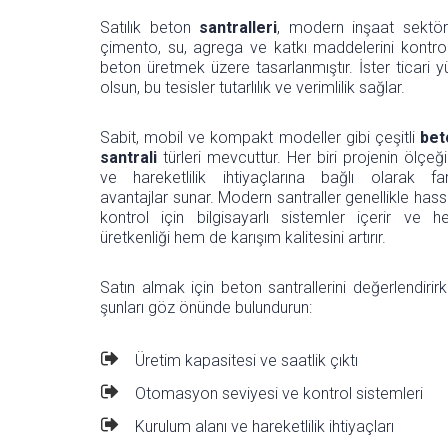
Satılık beton
santralleri
, modern inşaat sektörün
çimento, su, agrega ve katkı maddelerini kontro
beton üretmek üzere tasarlanmıştır. İster ticari y
olsun, bu tesisler tutarlılık ve verimlilik sağlar.
Sabit, mobil ve kompakt modeller gibi çeşitli
bet
santrali
türleri mevcuttur. Her biri projenin ölçeğ
ve hareketlilik ihtiyaçlarına bağlı olarak far
avantajlar sunar. Modern santraller genellikle has
kontrol için bilgisayarlı sistemler içerir ve 
üretkenliği hem de karışım kalitesini artırır.
Satın almak için beton santrallerini değerlendirir
şunları göz önünde bulundurun:
Üretim kapasitesi ve saatlik çıktı
Otomasyon seviyesi ve kontrol sistemleri
Kurulum alanı ve hareketlilik ihtiyaçları