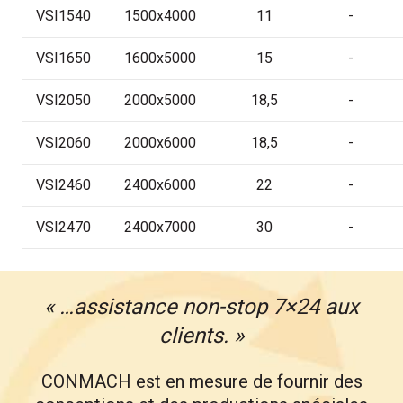
VSI1540
1500x4000
11
-
VSI1650
1600x5000
15
-
VSI2050
2000x5000
18,5
-
VSI2060
2000x6000
18,5
-
VSI2460
2400x6000
22
-
VSI2470
2400x7000
30
-
« …assistance non-stop 7×24 aux
clients. »
CONMACH est en mesure de fournir des